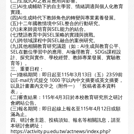
(二)生成式AI之教育應用與影響。
(三)AI生成輔助下的自主學習、情緒調適與個人化教育
實踐。
(四)AI生成時代下教師角色的轉變與專業素養發展。
(五)十二年國教情境中SEL整合的行動研究。
(六)未來師資培育與SEL能力的結合。
(七)雙語教育中與SEL策略的實踐與挑戰。
(八)跨領域課程中與SEL融合的案例研究。
(九)其他相關教育研究議題（如：AI生成與教育公平、
SEL在數位學習中的應用、AI倫理教育、SDGs課程設
計、探究與實作、學校經營、教師專業發展、實驗教
育等）。
三、重要日程：
(一)徵稿期間：即日起至115年3月13日（五）23:59前
以E-mail方式提交 1000 字以內中文摘要或英文摘要，
以及計畫書內文中之（附件一）「投稿者基本資料
表」。
(二)審查結果：115年4月3日於本校教育研究所之研討
會網站公告。
(三)報名期間：即日起線上報名至115年4月12日或額
滿為止。
四、研討會主題、投稿須知、報名等相關訊息，請至
本研討會網址：
https://activity.pu.edu.tw/actnews/index.php?