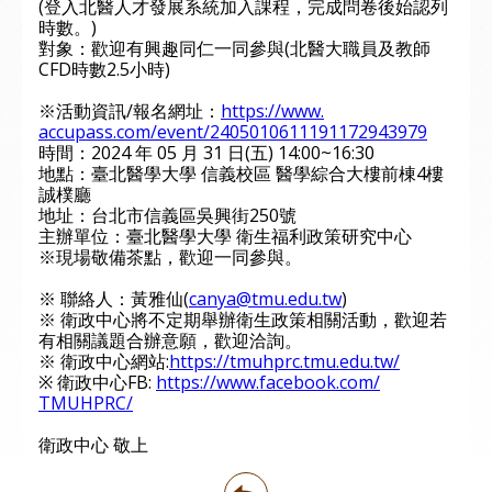
(登入北醫人才發展系統加入課程，完成問卷後始認列
時數。)
對象：歡迎有興趣同仁一同參與(北醫大職員及教師
CFD時數2.
5小時)
※活動資訊/報名網址：
https://www.
accupass.com/event/
2405010611191172943979
時間：2024 年 05 月 31 日(五) 14:00~16:30
地點：臺北醫學大學 信義校區 醫學綜合大樓前棟4樓
誠樸廳
地址：台北市信義區吳興街250號
主辦單位：臺北醫學大學 衛生福利政策研究中心
※現場敬備茶點，歡迎一同參與。
※ 聯絡人：黃雅仙(
canya@tmu.edu.tw
)
※ 衛政中心將不定期舉辦衛生政策相關活動，
歡迎若
有相關議題合辦意願，歡迎洽詢。
※ 衛政中心網站:
https://tmuhprc.tmu.
edu.tw/
※ 衛政中心FB:
https://www.facebook.com/
TMUHPRC/
衛政中心 敬上